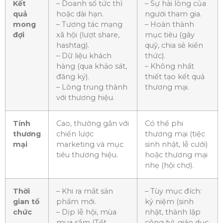
Kết
– Doanh số tức thì
– Sự hài lòng của
quả
hoặc dài hạn.
người tham gia.
mong
– Tương tác mạng
– Hoàn thành
đợi
xã hội (lượt share,
mục tiêu (gây
hashtag).
quỹ, chia sẻ kiến
– Dữ liệu khách
thức).
hàng (qua khảo sát,
– Không nhất
đăng ký).
thiết tạo kết quả
– Lòng trung thành
thương mại.
với thương hiệu.
Tính
Cao, thường gắn với
Có thể phi
thương
chiến lược
thương mại (tiệc
mại
marketing và mục
sinh nhật, lễ cưới)
tiêu thương hiệu.
hoặc thương mại
nhẹ (hội chợ).
Thời
– Khi ra mắt sản
– Tùy mục đích:
gian tổ
phẩm mới.
kỷ niệm (sinh
chức
– Dịp lễ hội, mùa
nhật, thành lập
mua sắm (Tết,
công ty), giáo dục