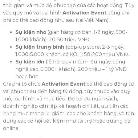
thời gian, và mức độ phức tạp của các hoạt động. Tùy
vào quy mô và loại hình
Activation Event
, tổng chi
phí có thể dao động như sau (tại Việt Nam):
Sự kiện nhỏ
(gian hàng cơ bản, 1-2 ngày, 500-
1.000 khách): 20-50 triệu VNĐ.
Sự kiện trung bình
(pop-up store, 2-3 ngày,
1.000-5.000 khách, có KOL): 50-200 triệu VNĐ.
Sự kiện lớn
(lễ hội quy mô, nhiều ngày, công
nghệ cao, 5.000+ khách): 200 triệu – 1 tỷ VNĐ
hoặc hơn.
Chi phí tổ chức
Activation Event
có thể dao động từ
vài chục triệu đến hàng tỷ đồng, tùy thuộc vào quy
mô, loại hình, và mục tiêu. Để tối ưu ngân sách,
doanh nghiệp cần lập kế hoạch chi tiết, ưu tiên các
hạng mục mang lại giá trị cao cho khách hàng, và tận
dụng các cơ hội tiết kiệm như tài trợ hoặc quảng bá
online.