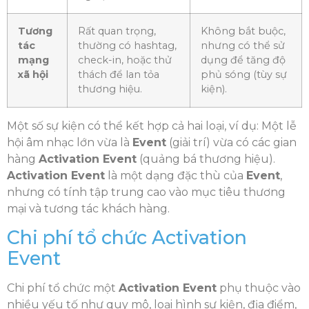
Tương
Rất quan trọng,
Không bắt buộc,
tác
thường có hashtag,
nhưng có thể sử
mạng
check-in, hoặc thử
dụng để tăng độ
xã hội
thách để lan tỏa
phủ sóng (tùy sự
thương hiệu.
kiện).
Một số sự kiện có thể kết hợp cả hai loại, ví dụ: Một lễ
hội âm nhạc lớn vừa là
Event
(giải trí) vừa có các gian
hàng
Activation Event
(quảng bá thương hiệu).
Activation Event
là một dạng đặc thù của
Event
,
nhưng có tính tập trung cao vào mục tiêu thương
mại và tương tác khách hàng.
Chi phí tổ chức Activation
Event
Chi phí tổ chức một
Activation Event
phụ thuộc vào
nhiều yếu tố như quy mô, loại hình sự kiện, địa điểm,