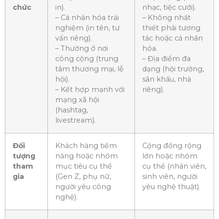
chức
in).
nhạc, tiệc cưới).
– Cá nhân hóa trải
– Không nhất
nghiệm (in tên, tư
thiết phải tương
vấn riêng).
tác hoặc cá nhân
– Thường ở nơi
hóa.
công cộng (trung
– Địa điểm đa
tâm thương mại, lễ
dạng (hội trường,
hội).
sân khấu, nhà
– Kết hợp mạnh với
riêng).
mạng xã hội
(hashtag,
livestream).
Đối
Khách hàng tiềm
Cộng đồng rộng
tượng
năng hoặc nhóm
lớn hoặc nhóm
tham
mục tiêu cụ thể
cụ thể (nhân viên,
gia
(Gen Z, phụ nữ,
sinh viên, người
người yêu công
yêu nghệ thuật).
nghệ).