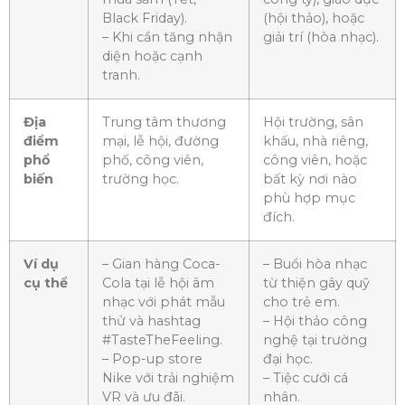
Black Friday).
(hội thảo), hoặc
– Khi cần tăng nhận
giải trí (hòa nhạc).
diện hoặc cạnh
tranh.
Địa
Trung tâm thương
Hội trường, sân
điểm
mại, lễ hội, đường
khấu, nhà riêng,
phổ
phố, công viên,
công viên, hoặc
biến
trường học.
bất kỳ nơi nào
phù hợp mục
đích.
Ví dụ
– Gian hàng Coca-
– Buổi hòa nhạc
cụ thể
Cola tại lễ hội âm
từ thiện gây quỹ
nhạc với phát mẫu
cho trẻ em.
thử và hashtag
– Hội thảo công
#TasteTheFeeling.
nghệ tại trường
– Pop-up store
đại học.
Nike với trải nghiệm
– Tiệc cưới cá
VR và ưu đãi.
nhân.