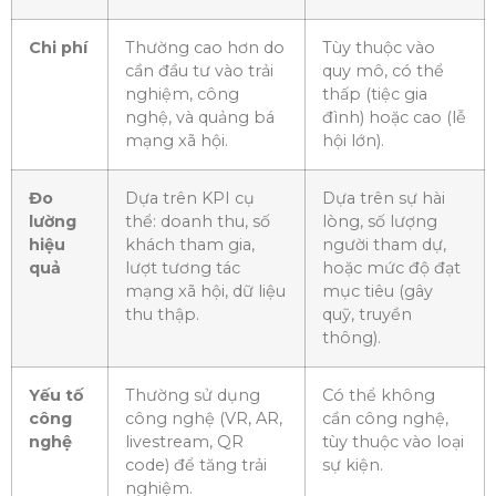
Chi phí
Thường cao hơn do
Tùy thuộc vào
cần đầu tư vào trải
quy mô, có thể
nghiệm, công
thấp (tiệc gia
nghệ, và quảng bá
đình) hoặc cao (lễ
mạng xã hội.
hội lớn).
Đo
Dựa trên KPI cụ
Dựa trên sự hài
lường
thể: doanh thu, số
lòng, số lượng
hiệu
khách tham gia,
người tham dự,
quả
lượt tương tác
hoặc mức độ đạt
mạng xã hội, dữ liệu
mục tiêu (gây
thu thập.
quỹ, truyền
thông).
Yếu tố
Thường sử dụng
Có thể không
công
công nghệ (VR, AR,
cần công nghệ,
nghệ
livestream, QR
tùy thuộc vào loại
code) để tăng trải
sự kiện.
nghiệm.