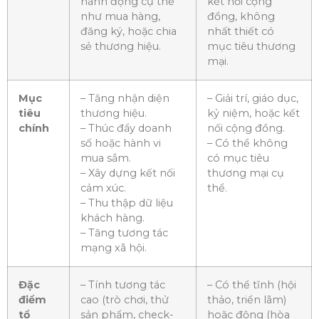
hành động cụ thể
kết nối cộng
như mua hàng,
đồng, không
đăng ký, hoặc chia
nhất thiết có
sẻ thương hiệu.
mục tiêu thương
mại.
Mục
– Tăng nhận diện
– Giải trí, giáo dục,
tiêu
thương hiệu.
kỷ niệm, hoặc kết
chính
– Thúc đẩy doanh
nối cộng đồng.
số hoặc hành vi
– Có thể không
mua sắm.
có mục tiêu
– Xây dựng kết nối
thương mại cụ
cảm xúc.
thể.
– Thu thập dữ liệu
khách hàng.
– Tăng tương tác
mạng xã hội.
Đặc
– Tính tương tác
– Có thể tĩnh (hội
điểm
cao (trò chơi, thử
thảo, triển lãm)
tổ
sản phẩm, check-
hoặc động (hòa