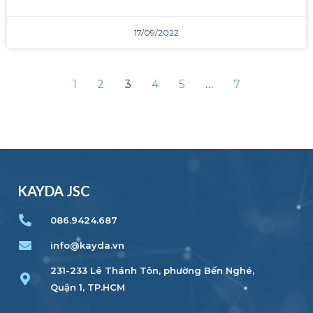
17/09/2022
1
2
3
4
5
…
7
KAYDA JSC
086.9424.687
info@kayda.vn
231-233 Lê Thánh Tôn, phường Bến Nghé,
Quận 1, TP.HCM