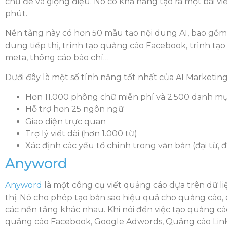
chủ đề và giọng điệu. Nó có khả năng tạo ra một bài vi
phút.
Nền tảng này có hơn 50 mẫu tạo nội dung AI, bao gồm c
dung tiếp thị, trình tạo quảng cáo Facebook, trình tạ
meta, thông cáo báo chí…
Dưới đây là một số tính năng tốt nhất của AI Marketing
Hơn 11.000 phông chữ miễn phí và 2.500 danh mụ
Hỗ trợ hơn 25 ngôn ngữ
Giao diện trực quan
Trợ lý viết dài (hơn 1.000 từ)
Xác định các yếu tố chính trong văn bản (đại từ, 
Anyword
Anyword
là một công cụ viết quảng cáo dựa trên dữ li
thị. Nó cho phép tạo bản sao hiệu quả cho quảng cáo, 
các nền tảng khác nhau. Khi nói đến việc tạo quảng cáo
quảng cáo Facebook, Google Adwords, Quảng cáo Link