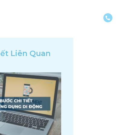
DỰ ÁN
KIẾN THỨC
LIÊN HỆ
iết Liên Quan