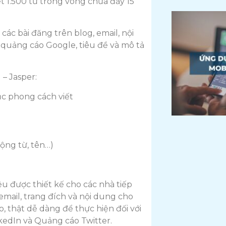
ết 1.500 từ trong vòng chưa đầy 15
ác bài đăng trên blog, email, nội
o quảng cáo Google, tiêu đề và mô tả
 – Jasper:
c phong cách viết
động từ, tên…)
ệu được thiết kế cho các nhà tiếp
email, trang đích và nội dung cho
, thật dễ dàng để thực hiện đối với
edIn và Quảng cáo Twitter.