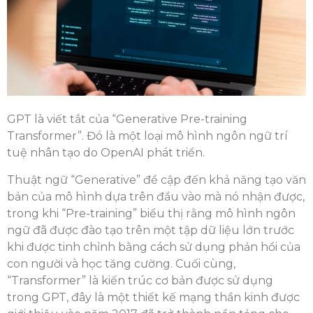
GPT là viết tắt của “Generative Pre-training
Transformer”. Đó là một loại mô hình ngôn ngữ trí
tuệ nhân tạo do OpenAI phát triển.
Thuật ngữ “Generative” đề cập đến khả năng tạo văn
bản của mô hình dựa trên đầu vào mà nó nhận được,
trong khi “Pre-training” biểu thị rằng mô hình ngôn
ngữ đã được đào tạo trên một tập dữ liệu lớn trước
khi được tinh chỉnh bằng cách sử dụng phản hồi của
con người và học tăng cường. Cuối cùng,
“Transformer” là kiến trúc cơ bản được sử dụng
trong GPT, đây là một thiết kế mạng thần kinh được