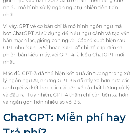
giới thiệu vào năm 2017 đã trở thành nền tảng cho
nhiều mô hình xử lý ngôn ngữ tự nhiên tiên tiến
nhất.
Vì vậy, GPT về cơ bản chỉ là mô hình ngôn ngữ mà
bot ChatGPT AI sử dụng để hiểu ngữ cảnh và tạo văn
bản mạch lạc, giống con người. Các số xuất hiện sau
GPT như “GPT-3.5” hoặc “GPT-4” chỉ đề cập đến số
phiên bản kiểu máy, với GPT-4 là kiểu ChatGPT mới
nhất.
Mặc dù GPT-3 đã thể hiện kết quả ấn tượng trong xử
lý ngôn ngữ AI, nhưng GPT-3.5 đã đẩy xa hơn nữa các
ranh giới và kết hợp các cải tiến về cả chất lượng xử lý
và đầu ra. Tuy nhiên, GPT-4 thậm chí còn tiến xa hơn
và ngắn gọn hơn nhiều so với 3.5.
ChatGPT: Miễn phí hay
Trả phí?