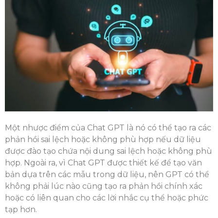
Một nhược điểm của Chat GPT là nó có thể tạo ra các
phản hồi sai lệch hoặc không phù hợp nếu dữ liệu
được đào tạo chứa nội dung sai lệch hoặc không phù
hợp. Ngoài ra, vì Chat GPT được thiết kế để tạo văn
bản dựa trên các mẫu trong dữ liệu, nên GPT có thể
không phải lúc nào cũng tạo ra phản hồi chính xác
hoặc có liên quan cho các lời nhắc cụ thể hoặc phức
tạp hơn.