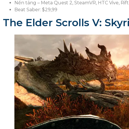
Nền tảng – Meta Quest 2, SteamVR, HTC Vive, Rif
Beat Saber: $29,99
The Elder Scrolls V: Sky