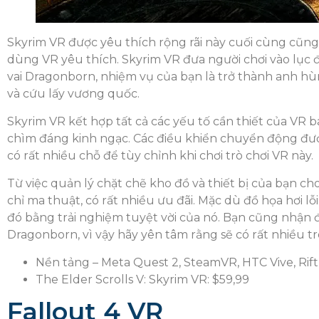
Skyrim VR được yêu thích rộng rãi này cuối cùng cũn
dùng VR yêu thích. Skyrim VR đưa người chơi vào lục 
vai Dragonborn, nhiệm vụ của bạn là trở thành anh hù
và cứu lấy vương quốc.
Skyrim VR kết hợp tất cả các yếu tố cần thiết của VR 
chìm đáng kinh ngạc. Các điều khiển chuyển động đượ
có rất nhiều chỗ để tùy chỉnh khi chơi trò chơi VR này.
Từ việc quản lý chặt chẽ kho đồ và thiết bị của bạn c
chỉ ma thuật, có rất nhiều ưu đãi. Mặc dù đồ họa hơi l
đó bằng trải nghiệm tuyệt vời của nó. Bạn cũng nhận
Dragonborn, vì vậy hãy yên tâm rằng sẽ có rất nhiều tr
Nền tảng – Meta Quest 2, SteamVR, HTC Vive, Rif
The Elder Scrolls V: Skyrim VR: $59,99
Fallout 4 VR