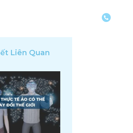
DỰ ÁN
KIẾN THỨC
LIÊN HỆ
iết Liên Quan