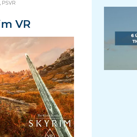
t, PSVR
rim VR