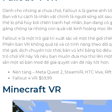
Dành cho những ai chưa chơi, Fallout 4 là game sinh tồn
Bạn với tư cách là nhân vật chính là người sống sót sau
thế bị phá hủy bởi chiến tranh hạt nhân, bạn đang cố 
gắng chống lại những con quái vật kinh hoàng mọc lê
Fallout 4 là một trò giải trí xuất sắc về một thế giới c
Phiên bản VR không quá tệ và có tính năng theo dõi 
thế giới, dịch chuyển tức thời, bắn vũ khí bằng bộ đi
trò chơi VR này. Và nếu bạn muốn đưa mọi thứ lên một
sẵn một số bản mod để giải quyết vấn đề này tốt hơn.
Nền tảng – Meta Quest 2, SteamVR, HTC Vive, Rift
Fallout 4 VR: $59,99
Minecraft VR