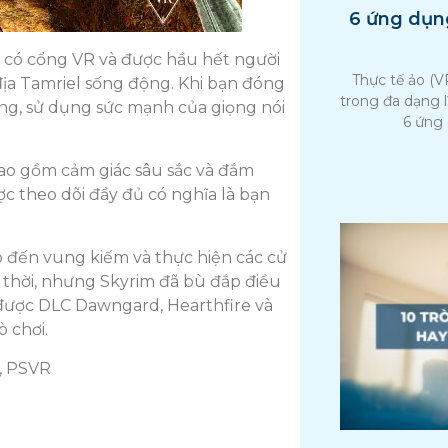
6 ứng dụng
g có cổng VR và được hầu hết người
Thực tế ảo (
địa Tamriel sống động. Khi bạn đóng
trong đa dạng 
ng, sử dụng sức mạnh của giọng nói
6 ứng 
bao gồm cảm giác sâu sắc và đắm
c theo dõi đầy đủ có nghĩa là bạn
ho đến vung kiếm và thực hiện các cử
ỗi thời, nhưng Skyrim đã bù đắp điều
 được DLC Dawngard, Hearthfire và
ò chơi.
t, PSVR