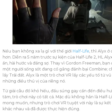
Nếu bạn không xa lạ gì với thế giới
Half-Life
, thì Alyx 
hơn. Diễn ra 5 năm trước sự kiện của Half-Life 2, HL Al
ẩn, hài hước và đáng sợ. Thay vì Gordon Freeman, bạn đ
một người sống sót đang cố gắng đánh bại Combine; c
lấy Trái đất. Alyx là một trò chơi VR lấy các yếu tố từ v
những điều thú vị của riêng nó.
Từ giải câu đố khó hiểu, đấu súng gay cấn đến điều h
tăm, trò chơi này có tất cả. Mặc dù không hẳn là Half-
mong muốn, nhưng trò chơi VR tuyệt vời này là sự kết 
khác nhau và đã được thực hiện đúng.