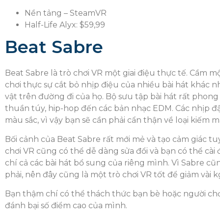
Nền tảng – SteamVR
Half-Life Alyx: $59,99
Beat Sabre
Beat Sabre là trò chơi VR một giai điệu thực tế. Cầm m
chơi thực sự cắt bỏ nhịp điệu của nhiều bài hát khác 
vật trên đường đi của họ. Bộ sưu tập bài hát rất phong 
thuần túy, hip-hop đến các bản nhạc EDM. Các nhịp đ
màu sắc, vì vậy bạn sẽ cần phải cẩn thận về loại kiếm 
Bối cảnh của Beat Sabre rất mới mẻ và tạo cảm giác tuy
chơi VR cũng có thể dễ dàng sửa đổi và bạn có thể cài 
chí cả các bài hát bổ sung của riêng mình. Vì Sabre c
phải, nên đây cũng là một trò chơi VR tốt để giảm vài 
Bạn thậm chí có thể thách thức bạn bè hoặc người chơ
đánh bại số điểm cao của mình.