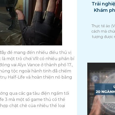
Trải nghi
Khám phá,
Thực tế ảo (
cách mà chú
tượng được 
ở đây để mang đến nhiều điều thú vị
yx là một trò chơi VR có nhiều phần bí
óng vai Alyx Vance ở thành phố 17.,
hủng tộc ngoài hành tinh đã chiếm
ũ trụ Half-Life và hoàn thiện nó bằng
ướng qua các ga tàu điện ngầm tối
Life 3 mà một số game thủ có thể
hợp chặt chẽ của nhiều thể loại