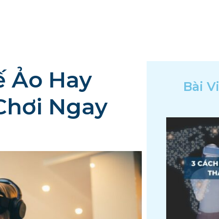
TRANG CHỦ
VỀ CHÚNG TÔI
GIẢI PHÁP
ế Ảo Hay
Bài V
Chơi Ngay