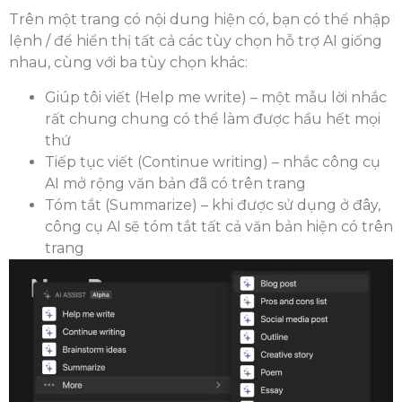
Trên một trang có nội dung hiện có, bạn có thể nhập
lệnh / để hiển thị tất cả các tùy chọn hỗ trợ AI giống
nhau, cùng với ba tùy chọn khác:
Giúp tôi viết (Help me write) – một mẫu lời nhắc
rất chung chung có thể làm được hầu hết mọi
thứ
Tiếp tục viết (Continue writing) – nhắc công cụ
AI mở rộng văn bản đã có trên trang
Tóm tắt (Summarize) – khi được sử dụng ở đây,
công cụ AI sẽ tóm tắt tất cả văn bản hiện có trên
trang