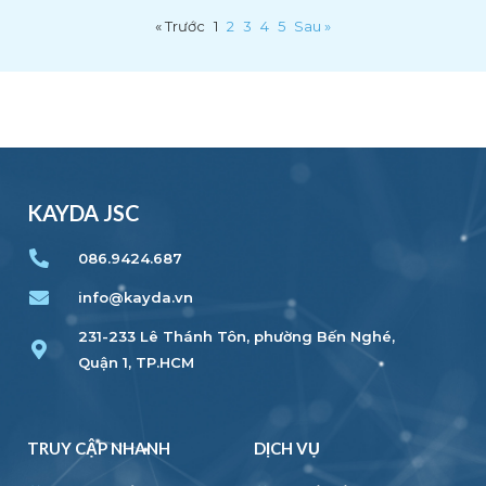
« Trước
1
2
3
4
5
Sau »
KAYDA JSC
086.9424.687
info@kayda.vn
231-233 Lê Thánh Tôn, phường Bến Nghé,
Quận 1, TP.HCM
TRUY CẬP NHANH
DỊCH VỤ